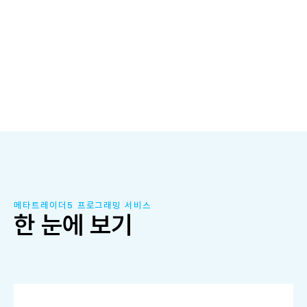
서비스
메타트레이더5 MQL5 전문 개발자를 찾고 계신가요? 트레이딩랩은
MQL5 개발에 특화된 개발자가 상주하고 있습니다. MT5에서 나만을
위해 구동되는 자동매매 전략을 제작하실 수 있습니다.
문의하기
메타트레이더5 프로그래밍 서비스
한 눈에 보기