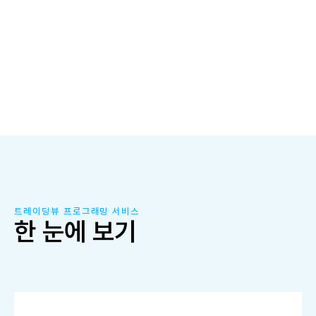
트레이딩뷰 파인에디터 개발자를 찾고 계신가요?트레이딩 전략을
자동화하고자 한다면 트레이딩랩 파인에디터 개발자들이 개발 지원을
드릴 준비가 되어 있습니다. 트레이딩랩은 고객이 사용하는 소프트웨어
요구 사항에 맞춰 맞춤형 보조지표와 고품질의 자동화된 시스템
트레이딩 자동매매 프로그램을 제작하는 것을 전문으로 합니다.
문의하기
트레이딩뷰 프로그래밍 서비스
한 눈에 보기